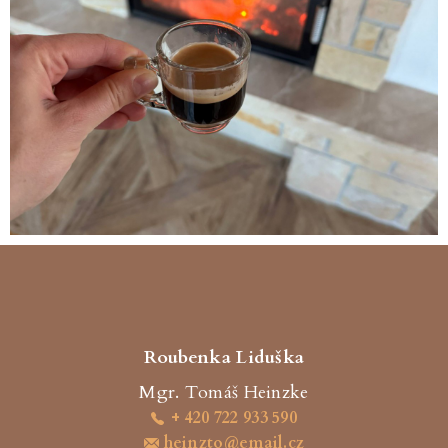
Roubenka Liduška
Mgr. Tomáš Heinzke
+ 420 722 933 590
heinzto@email.cz